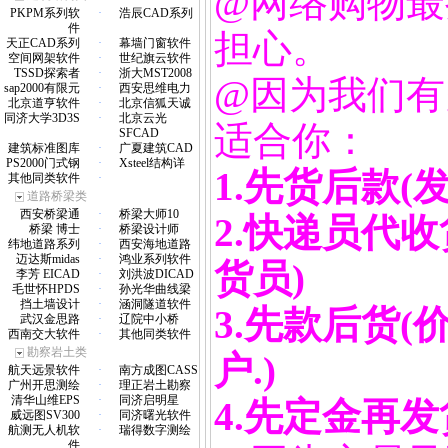
@网络购物最
PKPM系列软
·
浩辰CAD系列
件
担心。
天正CAD系列
·
幕墙门窗软件
空间网架软件
·
世纪旗云软件
TSSD探索者
·
浙大MST2008
@因为我们有
sap2000有限元
·
西安思维电力
北京道亨软件
·
北京信狐天诚
同济大学3D3S
·
北京云光
适合你：
SFCAD
建筑标准图库
·
广夏建筑CAD
PS2000门式钢
·
Xsteel结构详
1.先货后款(
其他同类软件
·
道路桥梁类
西安桥梁通
·
桥梁大师10
2.快递员代
桥梁 博士
·
桥梁设计师
纬地道路系列
·
西安海地道路
迈达斯midas
·
鸿业系列软件
货员)
李芳 EICAD
·
刘洪波DICAD
毛世怀HPDS
·
孙光华曲线梁
挡土墙设计
·
涵洞隧道软件
3.先款后货
武汉金思路
·
辽院中小桥
西南交大软件
·
其他同类软件
勘察岩土类
户.)
航天远景软件
·
南方成图CASS
广州开思测绘
·
理正岩土勘察
清华山维EPS
·
同济启明星
4.先定金再发
威远图SV300
·
同济曙光软件
航测无人机软
·
瑞得数字测绘
件