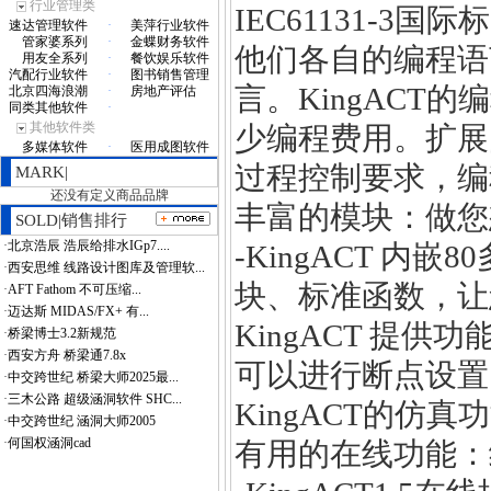
行业管理类
IEC61131-3
速达管理软件
·
美萍行业软件
管家婆系列
·
金蝶财务软件
他们各自的编程语
用友全系列
·
餐饮娱乐软件
汽配行业软件
·
图书销售管理
言。KingACT
北京四海浪潮
·
房地产评估
同类其他软件
·
其他软件类
少编程费用。扩展
多媒体软件
·
医用成图软件
过程控制要求，编
MARK|
还没有定义商品品牌
丰富的模块：做您
SOLD|销售排行
·
北京浩辰 浩辰给排水IGp7....
-KingACT 
·
西安思维 线路设计图库及管理软...
块、标准函数，让
·
AFT Fathom 不可压缩...
·
迈达斯 MIDAS/FX+ 有...
KingACT 提
·
桥梁博士3.2新规范
·
西安方舟 桥梁通7.8x
可以进行断点设置
·
中交跨世纪 桥梁大师2025最...
·
三木公路 超级涵洞软件 SHC...
KingACT的仿
·
中交跨世纪 涵洞大师2005
·
何国权涵洞cad
有用的在线功能：