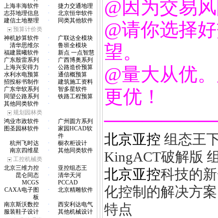
@因为交易风
上海丰海软件
·
捷力交通地理
志芬地理信息
·
北京恒华软件
建信土地整理
·
同类其他软件
@请你选择好
预算计价类
神机妙算软件
·
广联达全模块
望。
清华思维尔
·
鲁班全模块
福建晨曦软件
·
新点 一点智慧
广东殷雷系列
·
广西博奥系列
上海兴安得力
·
公路造价预算
@量大从优。
水利水电预算
·
通信概预算
招投标书制作
·
建筑施工资料
广东华软系列
·
智多星软件
更优！
同望公路系列
·
铁路工程预算
其他同类软件
·
——————
规划园林类
鸿业市政软件
·
广州圆方系列
图圣园林软件
·
家园HCAD软
北京亚控
组态王下
件
杭州飞时达
·
橱衣柜设计
南京四维星
·
其他同类软件
KingACT破解版
组
工控机械类
北京三维力控
·
亚控组态王
北京亚控
科技的新
昆仑同态
·
清华天河
MCGS
PCCAD
化控制的解决方案
CAXA电子图
·
北京精雕软件
板
南京斯沃数控
·
西安利达电气
特点
服装鞋子设计
·
其他机械设计