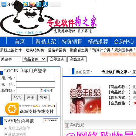
分享到：
首页
新品上架
特价销售
精品推荐
会员中心
最新上架软件
建筑结构类
道路桥梁类
勘察岩土类
预算计价类
规划园林类
专业软件狗之家在全国首家推出“先发货，
LOGIN|商城用户登录
当前位置：
专业软件狗之家
->
亚
用户名：
密 码：
【
商品名称：
】北
验证码：
【
商品简介：
】 
【
联系方式：
】 电
【
会员价格
：】
2
NAVI|分类导购
详细说明:
最新上架软件
建筑结构类