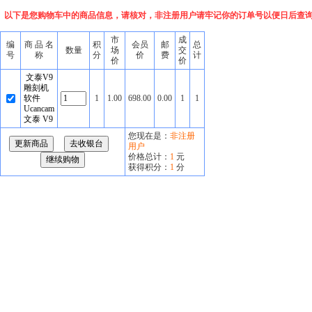
以下是您购物车中的商品信息，请核对，非注册用户请牢记你的订单号以便日后查
市
成
编
商 品 名
积
会员
邮
总
数量
场
交
号
称
分
价
费
计
价
价
文泰V9
雕刻机
软件
1
1.00
698.00
0.00
1
1
Ucancam
文泰 V9
您现在是：
非注册
用户
价格总计：
1
元
获得积分：
1
分