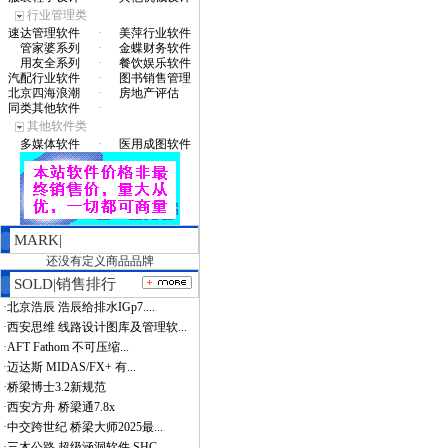
行业管理类
速达管理软件
·
美萍行业软件
管家婆系列
·
金蝶财务软件
用友全系列
·
餐饮娱乐软件
汽配行业软件
·
图书销售管理
北京四海浪潮
·
房地产评估
同类其他软件
·
其他软件类
多媒体软件
·
医用成图软件
MARK|
还没有定义商品品牌
SOLD|销售排行
·
北京浩辰 浩辰给排水IGp7....
·
西安思维 线路设计图库及管理软...
·
AFT Fathom 不可压缩...
·
迈达斯 MIDAS/FX+ 有...
·
桥梁博士3.2新规范
·
西安方舟 桥梁通7.8x
·
中交跨世纪 桥梁大师2025最...
·
三木公路 超级涵洞软件 SHC...