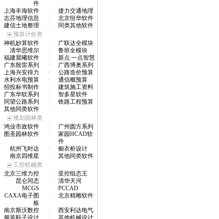
件
上海丰海软件
·
捷力交通地理
志芬地理信息
·
北京恒华软件
建信土地整理
·
同类其他软件
预算计价类
神机妙算软件
·
广联达全模块
清华思维尔
·
鲁班全模块
福建晨曦软件
·
新点 一点智慧
广东殷雷系列
·
广西博奥系列
上海兴安得力
·
公路造价预算
水利水电预算
·
通信概预算
招投标书制作
·
建筑施工资料
广东华软系列
·
智多星软件
同望公路系列
·
铁路工程预算
其他同类软件
·
规划园林类
鸿业市政软件
·
广州圆方系列
图圣园林软件
·
家园HCAD软
件
杭州飞时达
·
橱衣柜设计
南京四维星
·
其他同类软件
工控机械类
北京三维力控
·
亚控组态王
昆仑同态
·
清华天河
MCGS
PCCAD
CAXA电子图
·
北京精雕软件
板
南京斯沃数控
·
西安利达电气
服装鞋子设计
·
其他机械设计