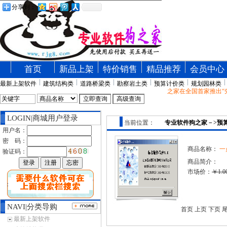
分享到：
首页
新品上架
特价销售
精品推荐
会员中心
最新上架软件
建筑结构类
道路桥梁类
勘察岩土类
预算计价类
规划园林类
专业软件狗之家在全国首家推出“先
LOGIN|商城用户登录
当前位置：
专业软件狗之家
－>
预
用户名：
密 码：
商品名称：
一
验证码：
商品简介：
市场价：
￥1.0
NAVI|分类导购
首页 上页 下页 
最新上架软件