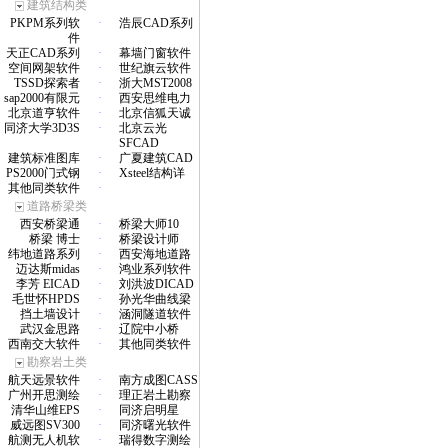
建筑结构类
PKPM系列软
·
浩辰CAD系列
件
天正CAD系列
·
幕墙门窗软件
空间网架软件
·
世纪旗云软件
TSSD探索者
·
浙大MST2008
sap2000有限元
·
西安思维电力
北京道亨软件
·
北京信狐天诚
同济大学3D3S
·
北京云光
SFCAD
建筑标准图库
·
广夏建筑CAD
PS2000门式钢
·
Xsteel结构详
其他同类软件
·
道路桥梁类
西安桥梁通
·
桥梁大师10
桥梁 博士
·
桥梁设计师
纬地道路系列
·
西安海地道路
迈达斯midas
·
鸿业系列软件
李芳 EICAD
·
刘洪波DICAD
毛世怀HPDS
·
孙光华曲线梁
挡土墙设计
·
涵洞隧道软件
武汉金思路
·
辽院中小桥
西南交大软件
·
其他同类软件
勘察岩土类
航天远景软件
·
南方成图CASS
广州开思测绘
·
理正岩土勘察
清华山维EPS
·
同济启明星
威远图SV300
·
同济曙光软件
航测无人机软
·
瑞得数字测绘