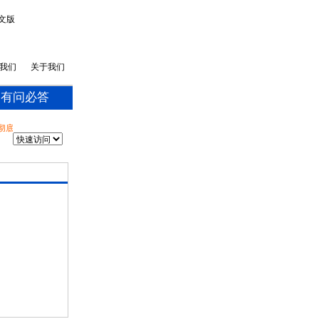
文版
我们
关于我们
有问必答
彻底抛弃了网络购物，担心受骗的顾虑。为更好的服务大家，网站特意改版，以全新的