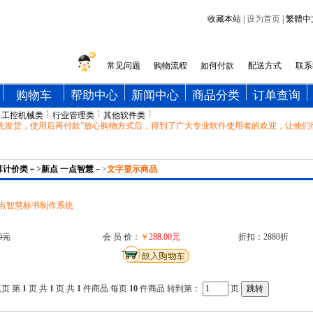
收藏本站
|
设为首页
|
繁體中
常见问题
购物流程
如何付款
配送方式
联系
购物车
帮助中心
新闻中心
商品分类
订单查询
工控机械类
行业管理类
其他软件类
发货，使用后再付款”放心购物方式后，得到了广大专业软件使用者的欢迎，让他们
算计价类
－>
新点 一点智慧
－>
文字显示商品
点智慧标书制作系统
0元
会 员 价：
￥
288.00元
折扣：2880折
尾页 第
1
页 共
1
页 共
1
件商品 每页
10
件商品 转到第：
页