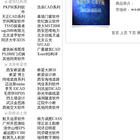
建筑结构类
商品简介：
PKPM系列软
·
浩辰CAD系列
市场价：
￥1.0
件
天正CAD系列
·
幕墙门窗软件
空间网架软件
·
世纪旗云软件
TSSD探索者
·
浙大MST2008
sap2000有限元
·
西安思维电力
首页 上页 下页 
北京道亨软件
·
北京信狐天诚
同济大学3D3S
·
北京云光
SFCAD
建筑标准图库
·
广夏建筑CAD
PS2000门式钢
·
Xsteel结构详
其他同类软件
·
道路桥梁类
西安桥梁通
·
桥梁大师10
桥梁 博士
·
桥梁设计师
纬地道路系列
·
西安海地道路
迈达斯midas
·
鸿业系列软件
李芳 EICAD
·
刘洪波DICAD
毛世怀HPDS
·
孙光华曲线梁
挡土墙设计
·
涵洞隧道软件
武汉金思路
·
辽院中小桥
西南交大软件
·
其他同类软件
勘察岩土类
航天远景软件
·
南方成图CASS
广州开思测绘
·
理正岩土勘察
清华山维EPS
·
同济启明星
威远图SV300
·
同济曙光软件
航测无人机软
·
瑞得数字测绘