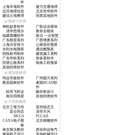
件
上海丰海软件
·
捷力交通地理
志芬地理信息
·
北京恒华软件
建信土地整理
·
同类其他软件
预算计价类
神机妙算软件
·
广联达全模块
清华思维尔
·
鲁班全模块
福建晨曦软件
·
新点 一点智慧
广东殷雷系列
·
广西博奥系列
上海兴安得力
·
公路造价预算
水利水电预算
·
通信概预算
招投标书制作
·
建筑施工资料
广东华软系列
·
智多星软件
同望公路系列
·
铁路工程预算
其他同类软件
·
规划园林类
鸿业市政软件
·
广州圆方系列
图圣园林软件
·
家园HCAD软
件
杭州飞时达
·
橱衣柜设计
南京四维星
·
其他同类软件
工控机械类
北京三维力控
·
亚控组态王
昆仑同态
·
清华天河
MCGS
PCCAD
CAXA电子图
·
北京精雕软件
板
南京斯沃数控
·
西安利达电气
服装鞋子设计
·
其他机械设计