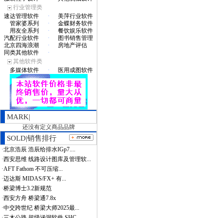
行业管理类
速达管理软件
·
美萍行业软件
管家婆系列
·
金蝶财务软件
用友全系列
·
餐饮娱乐软件
汽配行业软件
·
图书销售管理
北京四海浪潮
·
房地产评估
同类其他软件
·
其他软件类
多媒体软件
·
医用成图软件
MARK|
还没有定义商品品牌
SOLD|销售排行
·
北京浩辰 浩辰给排水IGp7....
·
西安思维 线路设计图库及管理软...
·
AFT Fathom 不可压缩...
·
迈达斯 MIDAS/FX+ 有...
·
桥梁博士3.2新规范
·
西安方舟 桥梁通7.8x
·
中交跨世纪 桥梁大师2025最...
·
三木公路 超级涵洞软件 SHC...