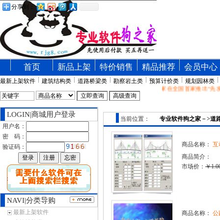
分享到：
首页
新品上架
特价销售
精品推荐
会员中心
最新上架软件
建筑结构类
道路桥梁类
勘察岩土类
预算计价类
规划园林类
专业软件狗之家在全国首家推出“先发
LOGIN|商城用户登录
当前位置：
专业软件狗之家
－>
道
用户名：
密 码：
商品名称：
互
验证码：
商品简介：
市场价：
￥1.0
NAVI|分类导购
最新上架软件
商品名称：
公