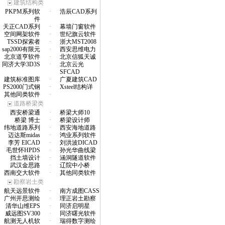
建筑结构类
PKPM系列软
·
浩辰CAD系列
件
天正CAD系列
·
幕墙门窗软件
空间网架软件
·
世纪旗云软件
TSSD探索者
·
浙大MST2008
sap2000有限元
·
西安思维电力
北京道亨软件
·
北京信狐天诚
同济大学3D3S
·
北京云光
SFCAD
建筑标准图库
·
广夏建筑CAD
PS2000门式钢
·
Xsteel结构详
其他同类软件
·
道路桥梁类
西安桥梁通
·
桥梁大师10
桥梁 博士
·
桥梁设计师
纬地道路系列
·
西安海地道路
迈达斯midas
·
鸿业系列软件
李芳 EICAD
·
刘洪波DICAD
毛世怀HPDS
·
孙光华曲线梁
挡土墙设计
·
涵洞隧道软件
武汉金思路
·
辽院中小桥
西南交大软件
·
其他同类软件
勘察岩土类
航天远景软件
·
南方成图CASS
广州开思测绘
·
理正岩土勘察
清华山维EPS
·
同济启明星
威远图SV300
·
同济曙光软件
航测无人机软
·
瑞得数字测绘