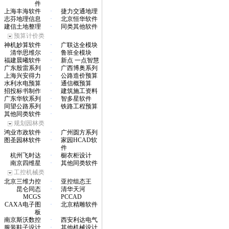
件
上海丰海软件
·
捷力交通地理
志芬地理信息
·
北京恒华软件
建信土地整理
·
同类其他软件
预算计价类
神机妙算软件
·
广联达全模块
清华思维尔
·
鲁班全模块
福建晨曦软件
·
新点 一点智慧
广东殷雷系列
·
广西博奥系列
上海兴安得力
·
公路造价预算
水利水电预算
·
通信概预算
招投标书制作
·
建筑施工资料
广东华软系列
·
智多星软件
同望公路系列
·
铁路工程预算
其他同类软件
·
规划园林类
鸿业市政软件
·
广州圆方系列
图圣园林软件
·
家园HCAD软
件
杭州飞时达
·
橱衣柜设计
南京四维星
·
其他同类软件
工控机械类
北京三维力控
·
亚控组态王
昆仑同态
·
清华天河
MCGS
PCCAD
CAXA电子图
·
北京精雕软件
板
南京斯沃数控
·
西安利达电气
服装鞋子设计
·
其他机械设计