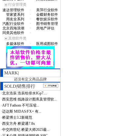
行业管理类
速达管理软件
·
美萍行业软件
管家婆系列
·
金蝶财务软件
用友全系列
·
餐饮娱乐软件
汽配行业软件
·
图书销售管理
北京四海浪潮
·
房地产评估
同类其他软件
·
其他软件类
多媒体软件
·
医用成图软件
MARK|
还没有定义商品品牌
SOLD|销售排行
·
北京浩辰 浩辰给排水IGp7....
·
西安思维 线路设计图库及管理软...
·
AFT Fathom 不可压缩...
·
迈达斯 MIDAS/FX+ 有...
·
桥梁博士3.2新规范
·
西安方舟 桥梁通7.8x
·
中交跨世纪 桥梁大师2025最...
·
三木公路 超级涵洞软件 SHC...