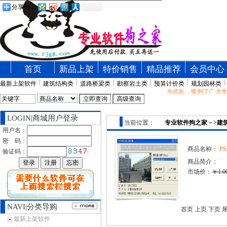
分享到：
首页
新品上架
特价销售
精品推荐
会员中心
最新上架软件
建筑结构类
道路桥梁类
勘察岩土类
预算计价类
规划园林类
软件狗之家在全国首家推出“先发货，使用后再付款”放心购物方式后，得到了广大专
LOGIN|商城用户登录
当前位置：
专业软件狗之家
－>
建
用户名：
密 码：
商品名称：
P
验证码：
商品简介：
市场价：
￥1.0
NAVI|分类导购
首页 上页 下页 
最新上架软件